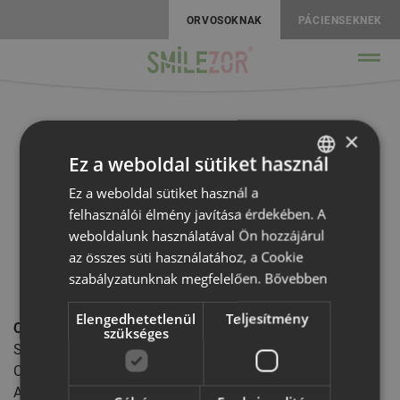
ORVOSOKNAK
PÁCIENSEKNEK
×
Impresszum
Ez a weboldal sütiket használ
Ez a weboldal sütiket használ a
HUNGARIAN
felhasználói élmény javítása érdekében. A
ROMANIAN
A smilezor.hu weboldal a
Smilezor Kft
. tulajdonában és
weboldalunk használatával Ön hozzájárul
gondozásában működik.
az összes süti használatához, a Cookie
szabályzatunknak megfelelően.
Bővebben
Elengedhetetlenül
Teljesítmény
Cégnév:
Smilezor Kft
.
szükséges
Székhely: 1133 Budapest, Véső utca 10. I. emelet 7. ajtó
Cégjegyzék szám: 01-09-326481
Adószám: 26366740-2-43